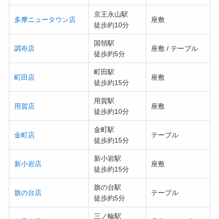
京王永山駅
多摩ニュータウン店
座敷
徒歩約10分
国領駅
調布店
座敷 / テーブル
徒歩約5分
町田駅
町田店
座敷
徒歩約15分
用賀駅
用賀店
座敷
徒歩約10分
金町駅
金町店
テーブル
徒歩約15分
新小岩駅
新小岩店
座敷
徒歩約15分
旗の台駅
旗の台店
テーブル
徒歩約5分
三ノ輪駅