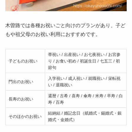
木曽路では各種お祝いごと向けのプランがあり、子ど
もや祖父母のお祝い利用におすすめです。
帯祝い / 出産祝い / お七夜祝い / お宮参
子どものお祝い
り / お食い初め / 初誕生日 / 七五三 / 初
節句
入学祝い / 成人祝い / 就職祝い / 栄転祝
門出のお祝い
い / 退職祝い
還暦 / 古希 / 喜寿 / 傘寿 / 米寿 / 卒寿 / 白
長寿のお祝い
寿 / 百寿
結納結 / 婚記念日（紙婚式・錫婚式・銀
そのほかのお祝い
婚式・金婚式）